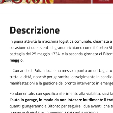
Descrizione
In piena attività la macchina logistica comunale, chiamata a g
occasione di due eventi di grande richiamo come il Corteo St
battaglia del 25 maggio 1734, e la seconda giornata di Biton
maggio
.
Il Comando di Polizia locale ha messo a punto un dettagliato p
tutta la città, nonché per garantire lo svolgimento in condizio
manifestazioni e la gestione del pronto intervento in emerg
Fondamentale, con specifico riferimento alla viabilità, sarà l
l’auto in garage, in modo da non intasare inutilmente il tra
quanti giungeranno a Bitonto per seguire i due eventi, che 
presenze di visitatori provenienti dai centri viciniori.