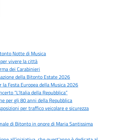
itonto Notte di Musica
er vivere la città
Arma dei Carabinieri
mmazione della Bitonto Estate 2026
per la Festa Europea della Musica 2026
ncerto “L’Italia della Repubblica”
ine per gli 80 anni della Repubblica
sposizioni per traffico veicolare e sicurezza
ale di Bitonto in onore di Maria Santissima
one all’iniziativa, che quest’anno è dedicata al