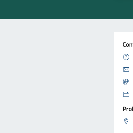
Con
Prob