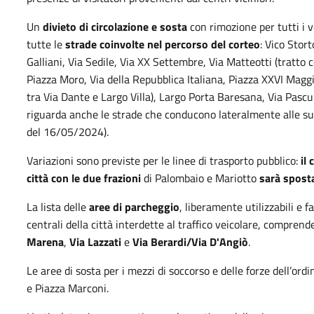
Un
divieto di circolazione e sosta
con rimozione per tutti i v
tutte le
strade coinvolte nel percorso del corteo
: Vico Stor
Galliani, Via Sedile, Via XX Settembre, Via Matteotti (tratt
Piazza Moro, Via della Repubblica Italiana, Piazza XXVI Maggi
tra Via Dante e Largo Villa), Largo Porta Baresana, Via Pascul
riguarda anche le strade che conducono lateralmente alle sud
del 16/05/2024).
Variazioni sono previste per le linee di trasporto pubblico:
il
città con le due frazioni
di Palombaio e Mariotto
sarà sposta
La lista delle
aree di parcheggio
, liberamente utilizzabili e 
centrali della città interdette al traffico veicolare, comprend
Marena
,
Via Lazzati
e
Via Berardi/Via D'Angiò
.
Le aree di sosta per i mezzi di soccorso e delle forze dell’ord
e Piazza Marconi.