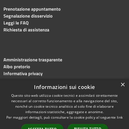
Prenotazione appuntamento
Segnalazione disservizio
Leggi le FAQ
Richiesta di assistenza
Amministrazione trasparente
Albo pretorio
Informativa privacy
Note legali
×
Informazioni sui cookie
Dichiarazione di accessibilità
Meccanismo di feedback
Questo sito web utilizza cookie tecnici e assimilati strettamente
necessari al corretto funzionamento e alla navigazione del sito,
nonché un cookie tecnico analitico al solo fine di elaborare
informazioni statistiche, aggregate e anonime.
RSS
Copyright © 2026 • Comune di
Per maggiori dettagli, può consultare la cookie policy al seguente
link
Accessibilità
Bitonto • Powered by
Privacy
Municipium
Accesso
•
RIFIUTA TUTTO