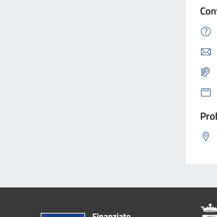
Con
Prob