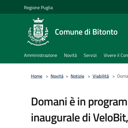
Salta al contenuto principale
Regione Puglia
Comune di Bitonto
Amministrazione
Novità
Servizi
Vivere il C
Home
>
Novità
>
Notizie
>
Viabilità
>
Doman
Domani è in program
inaugurale di VeloBit