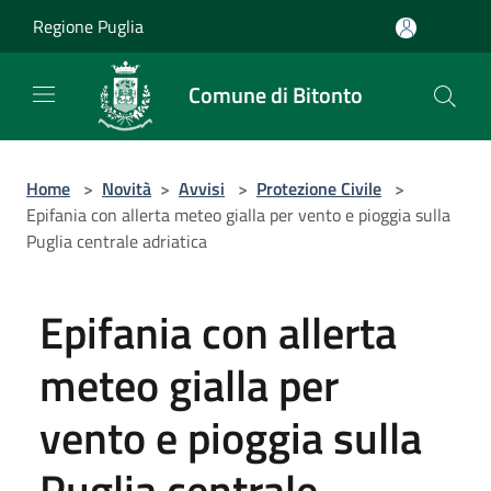
Salta al contenuto principale
Regione Puglia
Comune di Bitonto
Home
>
Novità
>
Avvisi
>
Protezione Civile
>
Epifania con allerta meteo gialla per vento e pioggia sulla
Puglia centrale adriatica
Epifania con allerta
meteo gialla per
vento e pioggia sulla
Puglia centrale