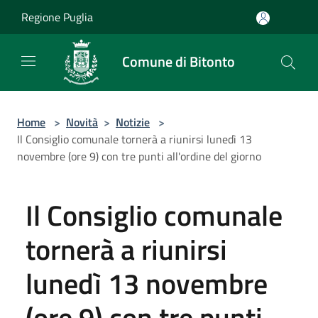
Salta al contenuto principale
Regione Puglia
Comune di Bitonto
Home
>
Novità
>
Notizie
>
Il Consiglio comunale tornerà a riunirsi lunedì 13
novembre (ore 9) con tre punti all'ordine del giorno
Il Consiglio comunale
tornerà a riunirsi
lunedì 13 novembre
(ore 9) con tre punti