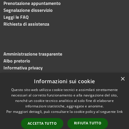
Prenotazione appuntamento
Segnalazione disservizio
Leggi le FAQ
Richiesta di assistenza
Amministrazione trasparente
Albo pretorio
Informativa privacy
Note legali
×
Informazioni sui cookie
Dichiarazione di accessibilità
Meccanismo di feedback
Questo sito web utilizza cookie tecnici e assimilati strettamente
necessari al corretto funzionamento e alla navigazione del sito,
nonché un cookie tecnico analitico al solo fine di elaborare
informazioni statistiche, aggregate e anonime.
RSS
Copyright © 2026 • Comune di
Per maggiori dettagli, può consultare la cookie policy al seguente
link
Accessibilità
Bitonto • Powered by
Privacy
Municipium
Accesso
•
RIFIUTA TUTTO
ACCETTA TUTTO