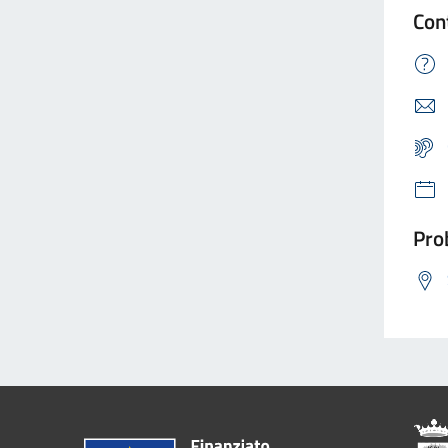
Con
Prob