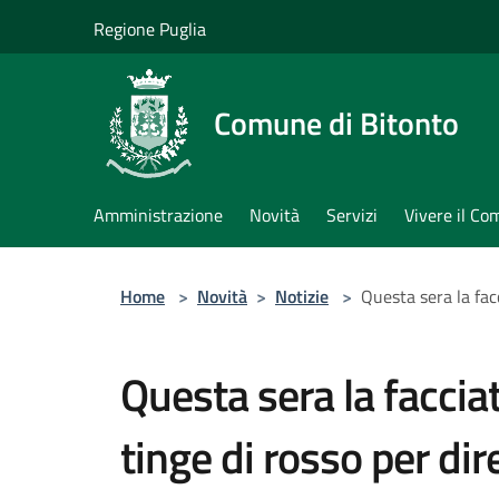
Salta al contenuto principale
Regione Puglia
Comune di Bitonto
Amministrazione
Novità
Servizi
Vivere il C
Home
>
Novità
>
Notizie
>
Questa sera la facc
Questa sera la facciat
tinge di rosso per dir