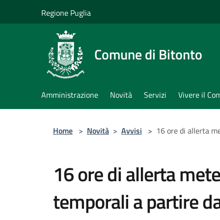
Salta al contenuto principale
Regione Puglia
Comune di Bitonto
Amministrazione
Novità
Servizi
Vivere il C
Home
>
Novità
>
Avvisi
>
16 ore di allerta m
16 ore di allerta mete
temporali a partire da