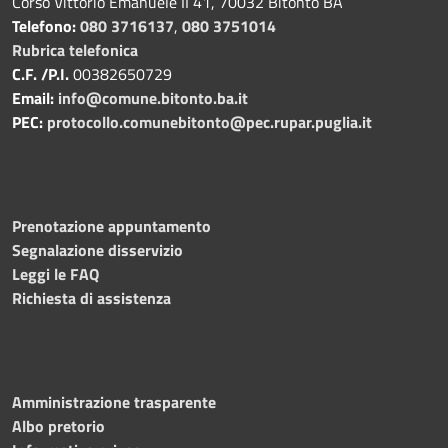
Corso Vittorio Emanuele II 41, 70032 Bitonto BA
Telefono:
080 3716137
,
080 3751014
Rubrica telefonica
C.F. /P.I.
00382650729
Email:
info@comune.bitonto.ba.it
PEC:
protocollo.comunebitonto@pec.rupar.puglia.it
Prenotazione appuntamento
Segnalazione disservizio
Leggi le FAQ
Richiesta di assistenza
Amministrazione trasparente
Albo pretorio