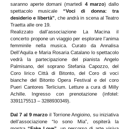
saranno aperte domani (martedì
4 marzo
) dallo
spettacolo musicale
“Voci di donna: tra
desiderio e libertà”
, che andrà in scena al Teatro
Traetta alle ore 19.
Realizzato dall’associazione La Macina il
concerto propone un viaggio per esplorare l’anima
femminile nella musica. Curato da Annalisa
Dell’Aquila e Maria Rosaria Catalano lo spettacolo
vedrà la partecipazione del pianista Angelo
Palmisano, del soprano Stefania Capozzo, del
Coro lirico Città di Bitonto, del Coro di voci
bianche del Bitonto Opera Festival e del coro
Pueri Cantores Terlicium. Letture a cura di Milly
Achille. Ingresso con prenotazione (infotel:
3391175513 – 3288930349).
Dal 7 al 9 marzo
il Torrione Angioino, su iniziativa
dell’associazione “Io sono Mia”, ospiterà la
mostra
“Fake Love”
, un percorso di arte visiva