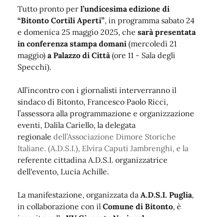
Tutto pronto per
l’undicesima edizione di
“Bitonto Cortili Aperti”
, in programma sabato 24
e domenica 25 maggio 2025, che
sarà presentata
in conferenza stampa domani
(mercoledì 21
maggio)
a Palazzo di Città
(ore 11 - Sala degli
Specchi).
All’incontro con i giornalisti interverranno il
sindaco di Bitonto, Francesco Paolo Ricci,
l’assessora alla programmazione e organizzazione
eventi, Dalila Cariello, la delegata
regionale
dell’Associazione Dimore Storiche
Italiane. (A.D.S.I.),
Elvira Caputi Jambrenghi, e la
referente cittadina A.D.S.I. organizzatrice
dell'evento, Lucia Achille.
La manifestazione, organizzata da
A.D.S.I. Puglia
,
in collaborazione con il
Comune di Bitonto
, è