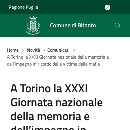
Salta al contenuto principale
Regione Puglia
Comune di Bitonto
Home
>
Novità
>
Comunicati
>
A Torino la XXXI Giornata nazionale della memoria e
dell’impegno in ricordo delle vittime delle mafie
A Torino la XXXI
Giornata nazionale
della memoria e
dell’impegno in