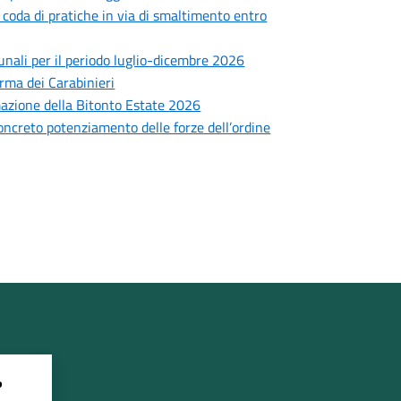
: coda di pratiche in via di smaltimento entro
munali per il periodo luglio-dicembre 2026
Arma dei Carabinieri
mmazione della Bitonto Estate 2026
concreto potenziamento delle forze dell’ordine
?