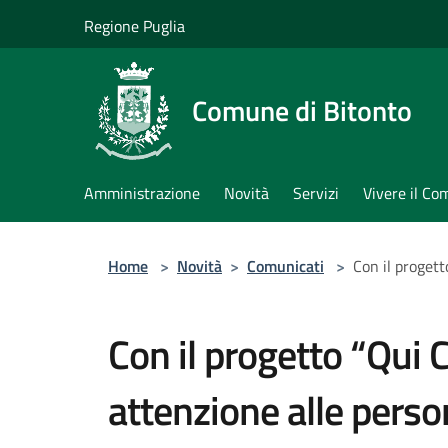
Salta al contenuto principale
Regione Puglia
Comune di Bitonto
Amministrazione
Novità
Servizi
Vivere il C
Home
>
Novità
>
Comunicati
>
Con il progett
Con il progetto “Qui C
attenzione alle perso