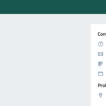
Con
Prob