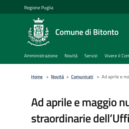
Salta al contenuto principale
Regione Puglia
Comune di Bitonto
Amministrazione
Novità
Servizi
Vivere il C
Home
>
Novità
>
Comunicati
>
Ad aprile e ma
Ad aprile e maggio n
straordinarie dell’Uff