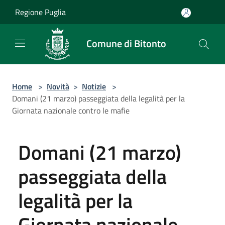
Salta al contenuto principale
Regione Puglia
Comune di Bitonto
Home
>
Novità
>
Notizie
>
Domani (21 marzo) passeggiata della legalità per la
Giornata nazionale contro le mafie
Domani (21 marzo)
passeggiata della
legalità per la
Giornata nazionale