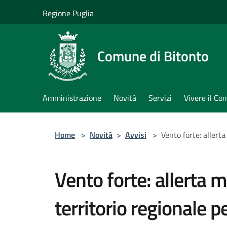
Salta al contenuto principale
Regione Puglia
Comune di Bitonto
Amministrazione
Novità
Servizi
Vivere il C
Home
>
Novità
>
Avvisi
>
Vento forte: allerta
Vento forte: allerta me
territorio regionale p