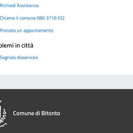
Richiedi Assistenza
Chiama il comune 080 3716102
Prenota un appuntamento
lemi in città
Segnala disservizio
Comune di Bitonto