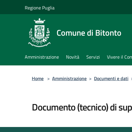
Salta al contenuto principale
Regione Puglia
Comune di Bitonto
Amministrazione
Novità
Servizi
Vivere il C
Home
>
Amministrazione
>
Documenti e dati
Documento (tecnico) di su