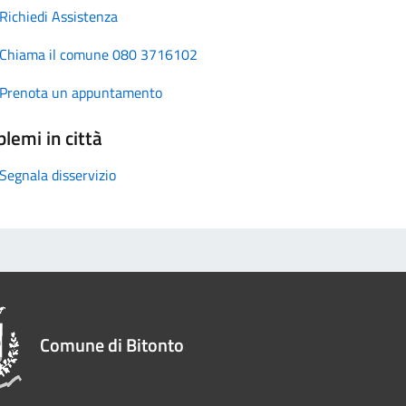
Richiedi Assistenza
Chiama il comune 080 3716102
Prenota un appuntamento
lemi in città
Segnala disservizio
Comune di Bitonto