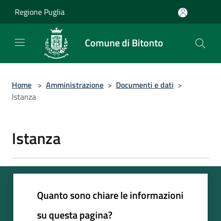
Salta al contenuto principale
Regione Puglia
Comune di Bitonto
Home
>
Amministrazione
>
Documenti e dati
>
Istanza
Istanza
Quanto sono chiare le informazioni
su questa pagina?