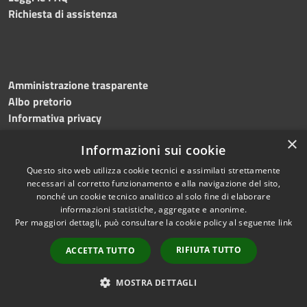
Richiesta di assistenza
Amministrazione trasparente
Albo pretorio
Informativa privacy
Note legali
×
Informazioni sui cookie
Dichiarazione di accessibilità
Meccanismo di feedback
Questo sito web utilizza cookie tecnici e assimilati strettamente
necessari al corretto funzionamento e alla navigazione del sito,
nonché un cookie tecnico analitico al solo fine di elaborare
informazioni statistiche, aggregate e anonime.
RSS
Copyright © 2026 • Comune di
Per maggiori dettagli, può consultare la cookie policy al seguente
link
Accessibilità
Bitonto • Powered by
Privacy
Municipium
Accesso
•
RIFIUTA TUTTO
ACCETTA TUTTO
Cookie
redazione
Mappa del sito
MOSTRA DETTAGLI