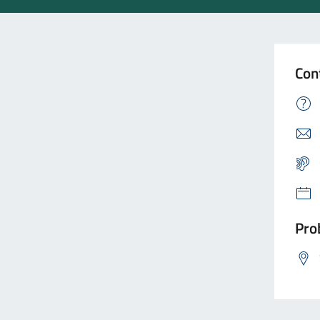
Con
Prob