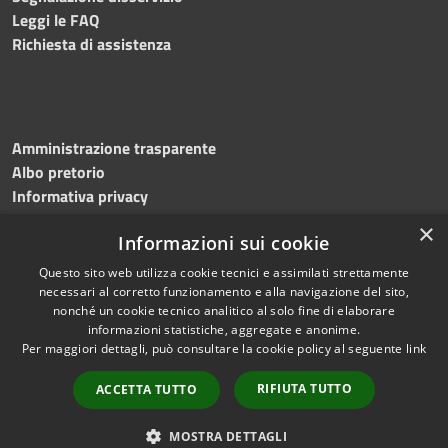
Leggi le FAQ
Richiesta di assistenza
Amministrazione trasparente
Albo pretorio
Informativa privacy
Note legali
×
Informazioni sui cookie
Dichiarazione di accessibilità
Meccanismo di feedback
Questo sito web utilizza cookie tecnici e assimilati strettamente
necessari al corretto funzionamento e alla navigazione del sito,
nonché un cookie tecnico analitico al solo fine di elaborare
informazioni statistiche, aggregate e anonime.
RSS
Copyright © 2026 • Comune di
Per maggiori dettagli, può consultare la cookie policy al seguente
link
Accessibilità
Bitonto • Powered by
Privacy
Municipium
Accesso
•
RIFIUTA TUTTO
ACCETTA TUTTO
Cookie
redazione
Mappa del sito
MOSTRA DETTAGLI