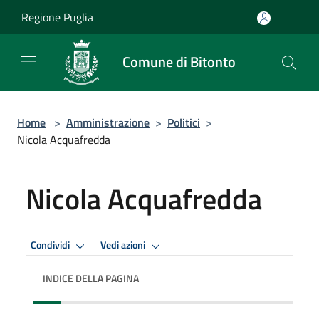
Salta al contenuto principale
Regione Puglia
Comune di Bitonto
Home
>
Amministrazione
>
Politici
>
Nicola Acquafredda
Nicola Acquafredda
Condividi
Vedi azioni
INDICE DELLA PAGINA