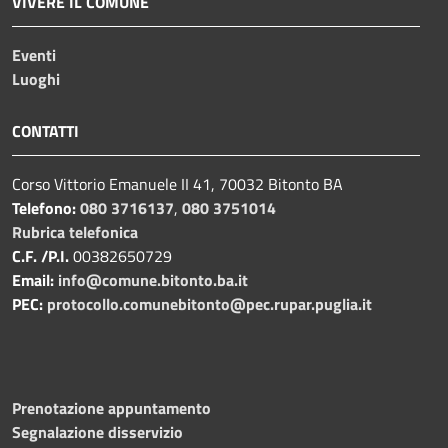
VIVERE IL COMUNE
Eventi
Luoghi
CONTATTI
Corso Vittorio Emanuele II 41, 70032 Bitonto BA
Telefono:
080 3716137
,
080 3751014
Rubrica telefonica
C.F. /P.I.
00382650729
Email:
info@comune.bitonto.ba.it
PEC:
protocollo.comunebitonto@pec.rupar.puglia.it
Prenotazione appuntamento
Segnalazione disservizio