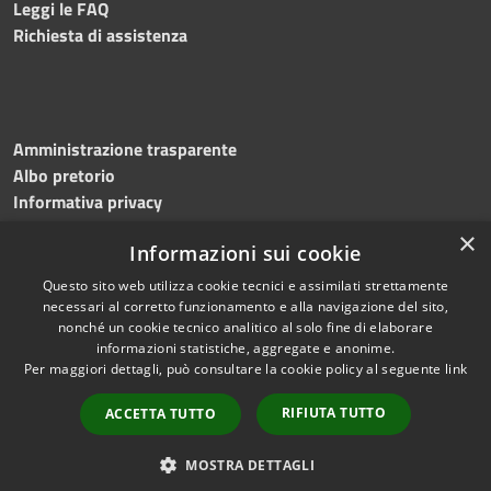
Leggi le FAQ
Richiesta di assistenza
Amministrazione trasparente
Albo pretorio
Informativa privacy
Note legali
×
Informazioni sui cookie
Dichiarazione di accessibilità
Meccanismo di feedback
Questo sito web utilizza cookie tecnici e assimilati strettamente
necessari al corretto funzionamento e alla navigazione del sito,
nonché un cookie tecnico analitico al solo fine di elaborare
informazioni statistiche, aggregate e anonime.
RSS
Copyright © 2026 • Comune di
Per maggiori dettagli, può consultare la cookie policy al seguente
link
Accessibilità
Bitonto • Powered by
Privacy
Municipium
Accesso
•
RIFIUTA TUTTO
ACCETTA TUTTO
Cookie
redazione
Mappa del sito
MOSTRA DETTAGLI