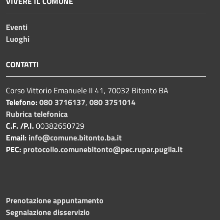
VIVERE IL COMUNE
Eventi
Luoghi
CONTATTI
Corso Vittorio Emanuele II 41, 70032 Bitonto BA
Telefono:
080 3716137
,
080 3751014
Rubrica telefonica
C.F. /P.I.
00382650729
Email:
info@comune.bitonto.ba.it
PEC:
protocollo.comunebitonto@pec.rupar.puglia.it
Prenotazione appuntamento
Segnalazione disservizio