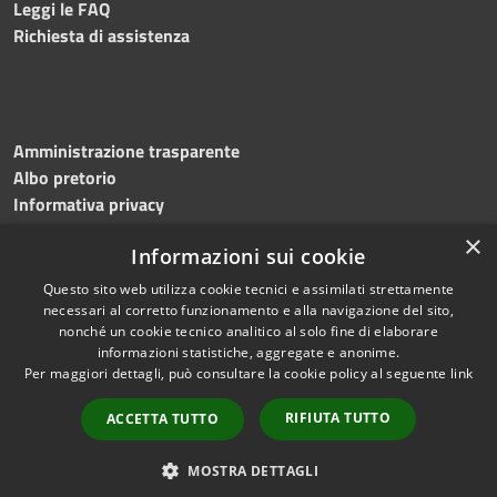
Leggi le FAQ
Richiesta di assistenza
Amministrazione trasparente
Albo pretorio
Informativa privacy
Note legali
×
Informazioni sui cookie
Dichiarazione di accessibilità
Meccanismo di feedback
Questo sito web utilizza cookie tecnici e assimilati strettamente
necessari al corretto funzionamento e alla navigazione del sito,
nonché un cookie tecnico analitico al solo fine di elaborare
informazioni statistiche, aggregate e anonime.
RSS
Copyright © 2026 • Comune di
Per maggiori dettagli, può consultare la cookie policy al seguente
link
Accessibilità
Bitonto • Powered by
Privacy
Municipium
Accesso
•
RIFIUTA TUTTO
ACCETTA TUTTO
Cookie
redazione
Mappa del sito
MOSTRA DETTAGLI