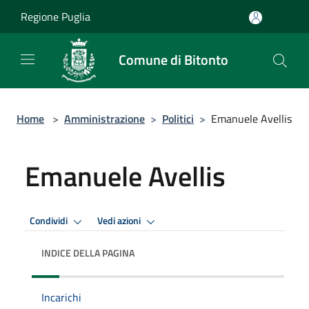
Salta al contenuto principale
Regione Puglia
Comune di Bitonto
Home
>
Amministrazione
>
Politici
>
Emanuele Avellis
Emanuele Avellis
Condividi
Vedi azioni
INDICE DELLA PAGINA
Incarichi