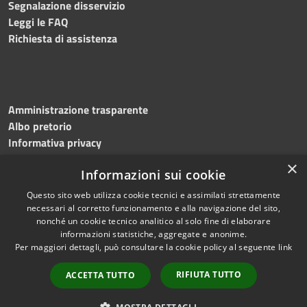
Segnalazione disservizio
Leggi le FAQ
Richiesta di assistenza
Amministrazione trasparente
Albo pretorio
Informativa privacy
Note legali
×
Informazioni sui cookie
Dichiarazione di accessibilità
Meccanismo di feedback
Questo sito web utilizza cookie tecnici e assimilati strettamente
necessari al corretto funzionamento e alla navigazione del sito,
nonché un cookie tecnico analitico al solo fine di elaborare
informazioni statistiche, aggregate e anonime.
RSS
Copyright © 2026 • Comune di
Per maggiori dettagli, può consultare la cookie policy al seguente
link
Accessibilità
Bitonto • Powered by
Privacy
Municipium
Accesso
•
RIFIUTA TUTTO
ACCETTA TUTTO
Cookie
redazione
Mappa del sito