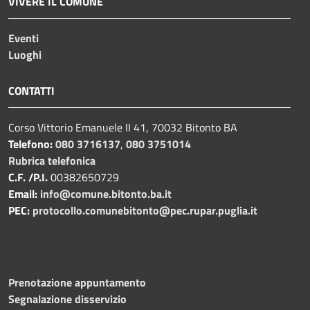
VIVERE IL COMUNE
Eventi
Luoghi
CONTATTI
Corso Vittorio Emanuele II 41, 70032 Bitonto BA
Telefono:
080 3716137
,
080 3751014
Rubrica telefonica
C.F. /P.I.
00382650729
Email:
info@comune.bitonto.ba.it
PEC:
protocollo.comunebitonto@pec.rupar.puglia.it
Prenotazione appuntamento
Segnalazione disservizio