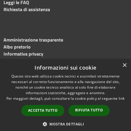
Leggi le FAQ
Richiesta di assistenza
Amministrazione trasparente
Albo pretorio
Informativa privacy
Note legali
×
Informazioni sui cookie
Dichiarazione di accessibilità
Meccanismo di feedback
Questo sito web utilizza cookie tecnici e assimilati strettamente
necessari al corretto funzionamento e alla navigazione del sito,
nonché un cookie tecnico analitico al solo fine di elaborare
informazioni statistiche, aggregate e anonime.
RSS
Copyright © 2026 • Comune di
Per maggiori dettagli, può consultare la cookie policy al seguente
link
Accessibilità
Bitonto • Powered by
Privacy
Municipium
Accesso
•
RIFIUTA TUTTO
ACCETTA TUTTO
Cookie
redazione
Mappa del sito
MOSTRA DETTAGLI