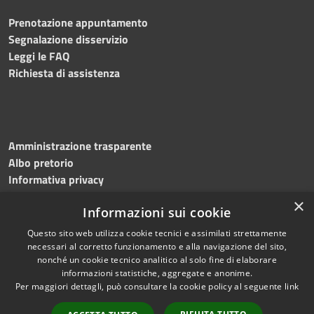
Prenotazione appuntamento
Segnalazione disservizio
Leggi le FAQ
Richiesta di assistenza
Amministrazione trasparente
Albo pretorio
Informativa privacy
Note legali
×
Informazioni sui cookie
Dichiarazione di accessibilità
Meccanismo di feedback
Questo sito web utilizza cookie tecnici e assimilati strettamente
necessari al corretto funzionamento e alla navigazione del sito,
nonché un cookie tecnico analitico al solo fine di elaborare
informazioni statistiche, aggregate e anonime.
RSS
Copyright © 2026 • Comune di
Per maggiori dettagli, può consultare la cookie policy al seguente
link
Accessibilità
Bitonto • Powered by
Privacy
Municipium
Accesso