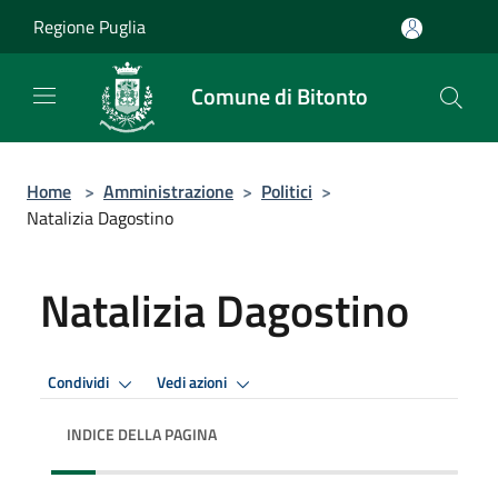
Salta al contenuto principale
Regione Puglia
Comune di Bitonto
Home
>
Amministrazione
>
Politici
>
Natalizia Dagostino
Natalizia Dagostino
Condividi
Vedi azioni
INDICE DELLA PAGINA