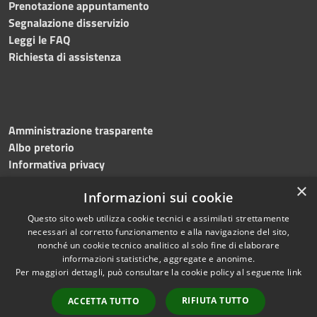
Prenotazione appuntamento
Segnalazione disservizio
Leggi le FAQ
Richiesta di assistenza
Amministrazione trasparente
Albo pretorio
Informativa privacy
Note legali
×
Informazioni sui cookie
Dichiarazione di accessibilità
Meccanismo di feedback
Questo sito web utilizza cookie tecnici e assimilati strettamente
necessari al corretto funzionamento e alla navigazione del sito,
nonché un cookie tecnico analitico al solo fine di elaborare
informazioni statistiche, aggregate e anonime.
RSS
Copyright © 2026 • Comune di
Per maggiori dettagli, può consultare la cookie policy al seguente
link
Accessibilità
Bitonto • Powered by
Privacy
Municipium
Accesso
•
RIFIUTA TUTTO
ACCETTA TUTTO
Cookie