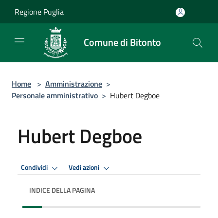
Salta al contenuto principale
Regione Puglia
Comune di Bitonto
Home
>
Amministrazione
>
Personale amministrativo
>
Hubert Degboe
Hubert Degboe
Condividi
Vedi azioni
INDICE DELLA PAGINA