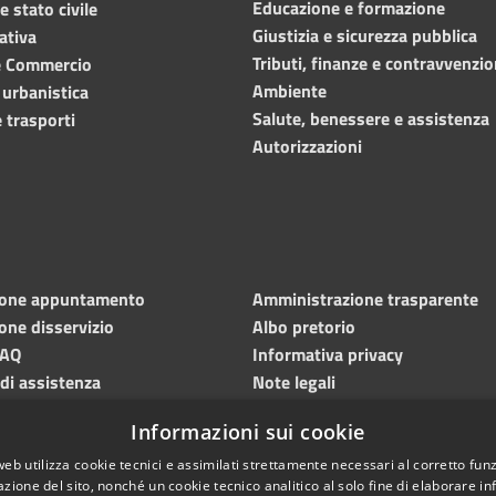
Educazione e formazione
 stato civile
Giustizia e sicurezza pubblica
ativa
Tributi, finanze e contravvenzio
e Commercio
Ambiente
 urbanistica
Salute, benessere e assistenza
 trasporti
Autorizzazioni
ione appuntamento
Amministrazione trasparente
one disservizio
Albo pretorio
FAQ
Informativa privacy
 di assistenza
Note legali
Dichiarazione di accessibilità
Informazioni sui cookie
Meccanismo di feedback
web utilizza cookie tecnici e assimilati strettamente necessari al corretto fu
azione del sito, nonché un cookie tecnico analitico al solo fine di elaborare i