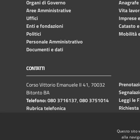
Organi di Governo
Anagrafe e
Aree Amministrative
Vita lavor
Uffici
Imprese 
Enti e fondazioni
Catasto e
Politici
Mobilità e
Personale Amministrativo
Documenti e dati
CONTATTI
Prenotaz
Corso Vittorio Emanuele II 41, 70032
Segnalazi
Bitonto BA
Leggi le 
Telefono:
080 3716137
,
080 3751014
Richiesta
Rubrica telefonica
C.F. /P.I.
00382650729
Email:
info@comune.bitonto.ba.it
PEC:
Questo sito 
alla navig
protocollo.comunebitonto@pec.rupar.puglia.it