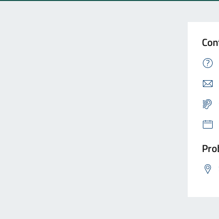
Con
Prob