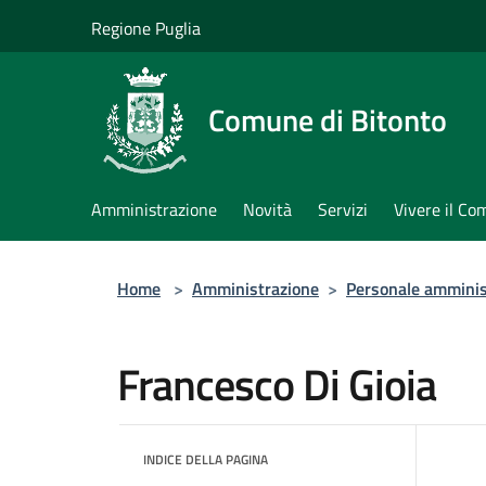
Salta al contenuto principale
Regione Puglia
Comune di Bitonto
Amministrazione
Novità
Servizi
Vivere il C
Home
>
Amministrazione
>
Personale amminis
Francesco Di Gioia
INDICE DELLA PAGINA