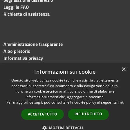
Leggi le FAQ
Richiesta di assistenza
Amministrazione trasparente
Albo pretorio
Informativa privacy
Note legali
×
Informazioni sui cookie
Dichiarazione di accessibilità
Meccanismo di feedback
Questo sito web utilizza cookie tecnici e assimilati strettamente
necessari al corretto funzionamento e alla navigazione del sito,
nonché un cookie tecnico analitico al solo fine di elaborare
informazioni statistiche, aggregate e anonime.
RSS
Copyright © 2026 • Comune di
Per maggiori dettagli, può consultare la cookie policy al seguente
link
Accessibilità
Bitonto • Powered by
Privacy
Municipium
Accesso
•
RIFIUTA TUTTO
ACCETTA TUTTO
Cookie
redazione
Mappa del sito
MOSTRA DETTAGLI