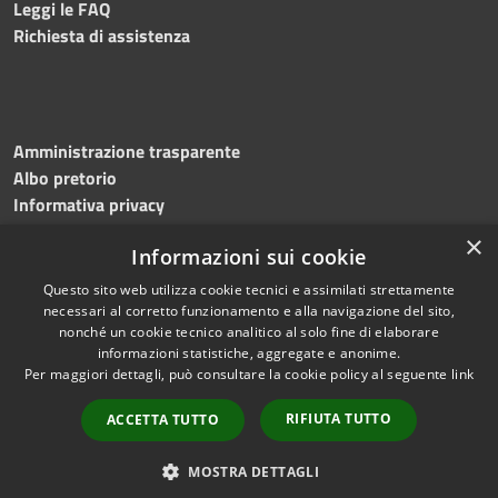
Leggi le FAQ
Richiesta di assistenza
Amministrazione trasparente
Albo pretorio
Informativa privacy
Note legali
×
Informazioni sui cookie
Dichiarazione di accessibilità
Meccanismo di feedback
Questo sito web utilizza cookie tecnici e assimilati strettamente
necessari al corretto funzionamento e alla navigazione del sito,
nonché un cookie tecnico analitico al solo fine di elaborare
informazioni statistiche, aggregate e anonime.
RSS
Copyright © 2026 • Comune di
Per maggiori dettagli, può consultare la cookie policy al seguente
link
Accessibilità
Bitonto • Powered by
Privacy
Municipium
Accesso
•
RIFIUTA TUTTO
ACCETTA TUTTO
Cookie
redazione
Mappa del sito
MOSTRA DETTAGLI