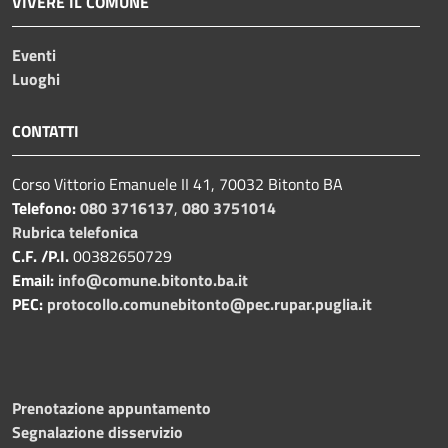
VIVERE IL COMUNE
Eventi
Luoghi
CONTATTI
Corso Vittorio Emanuele II 41, 70032 Bitonto BA
Telefono:
080 3716137
,
080 3751014
Rubrica telefonica
C.F. /P.I.
00382650729
Email:
info@comune.bitonto.ba.it
PEC:
protocollo.comunebitonto@pec.rupar.puglia.it
Prenotazione appuntamento
Segnalazione disservizio