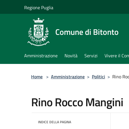
Salta al contenuto principale
Regione Puglia
Comune di Bitonto
Amministrazione
Novità
Servizi
Vivere il C
Home
>
Amministrazione
>
Politici
>
Rino Ro
Rino Rocco Mangini
INDICE DELLA PAGINA