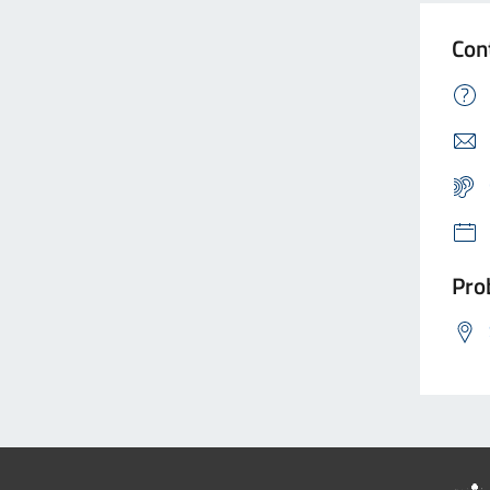
Con
Prob