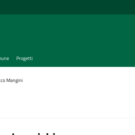
omune
Progetti
cco Mangini