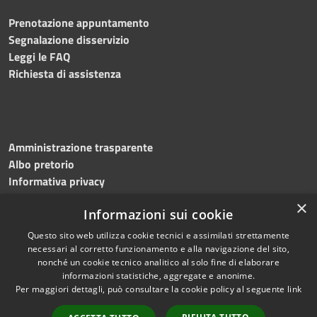
Prenotazione appuntamento
Segnalazione disservizio
Leggi le FAQ
Richiesta di assistenza
Amministrazione trasparente
Albo pretorio
Informativa privacy
Note legali
×
Informazioni sui cookie
Dichiarazione di accessibilità
Meccanismo di feedback
Questo sito web utilizza cookie tecnici e assimilati strettamente
necessari al corretto funzionamento e alla navigazione del sito,
nonché un cookie tecnico analitico al solo fine di elaborare
informazioni statistiche, aggregate e anonime.
RSS
Copyright © 2026 • Comune di
Per maggiori dettagli, può consultare la cookie policy al seguente
link
Accessibilità
Bitonto • Powered by
Privacy
Municipium
Accesso