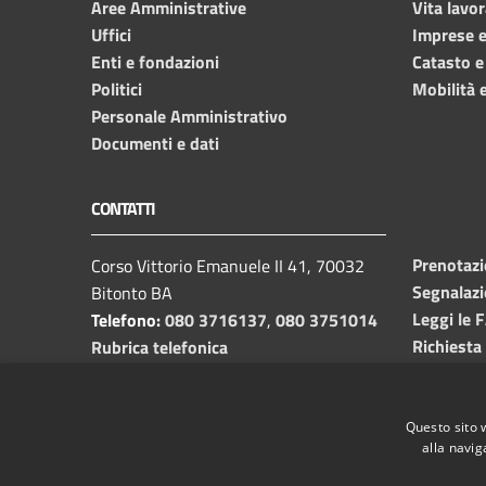
Aree Amministrative
Vita lavor
Uffici
Imprese 
Enti e fondazioni
Catasto e
Politici
Mobilità e
Personale Amministrativo
Documenti e dati
CONTATTI
Prenotaz
Corso Vittorio Emanuele II 41, 70032
Segnalazi
Bitonto BA
Leggi le 
Telefono:
080 3716137
,
080 3751014
Richiesta
Rubrica telefonica
C.F. /P.I.
00382650729
Email:
info@comune.bitonto.ba.it
PEC:
Questo sito 
alla navig
protocollo.comunebitonto@pec.rupar.puglia.it