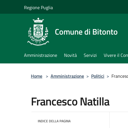
Salta al contenuto principale
Regione Puglia
Comune di Bitonto
Amministrazione
Novità
Servizi
Vivere il C
Home
>
Amministrazione
>
Politici
>
Francesc
Francesco Natilla
INDICE DELLA PAGINA