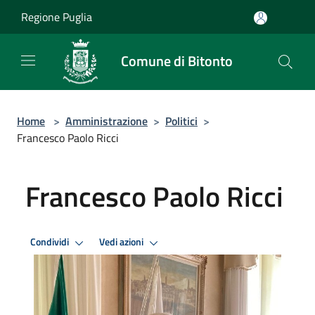
Salta al contenuto principale
Regione Puglia
Comune di Bitonto
Home
>
Amministrazione
>
Politici
>
Francesco Paolo Ricci
Francesco Paolo Ricci
Condividi
Vedi azioni