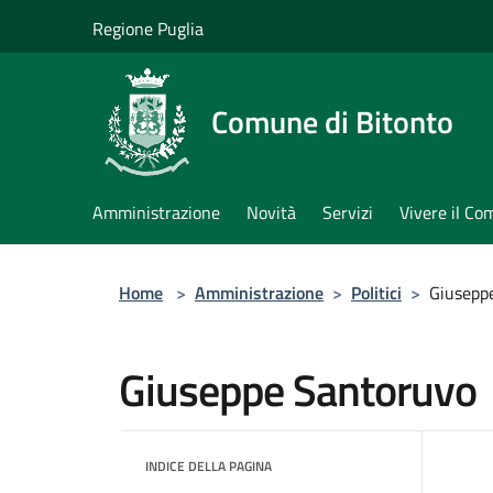
Salta al contenuto principale
Regione Puglia
Comune di Bitonto
Amministrazione
Novità
Servizi
Vivere il C
Home
>
Amministrazione
>
Politici
>
Giusepp
Giuseppe Santoruvo
INDICE DELLA PAGINA