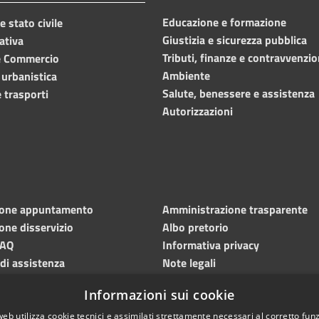
Educazione e formazione
 stato civile
Giustizia e sicurezza pubblica
ativa
Tributi, finanze e contravvenzio
e Commercio
Ambiente
 urbanistica
Salute, benessere e assistenza
 trasporti
Autorizzazioni
ione appuntamento
Amministrazione trasparente
one disservizio
Albo pretorio
FAQ
Informativa privacy
 di assistenza
Note legali
Dichiarazione di accessibilità
Informazioni sui cookie
Meccanismo di feedback
web utilizza cookie tecnici e assimilati strettamente necessari al corretto fu