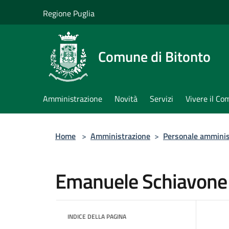
Salta al contenuto principale
Regione Puglia
Comune di Bitonto
Amministrazione
Novità
Servizi
Vivere il C
Home
>
Amministrazione
>
Personale amminis
Emanuele Schiavone
INDICE DELLA PAGINA