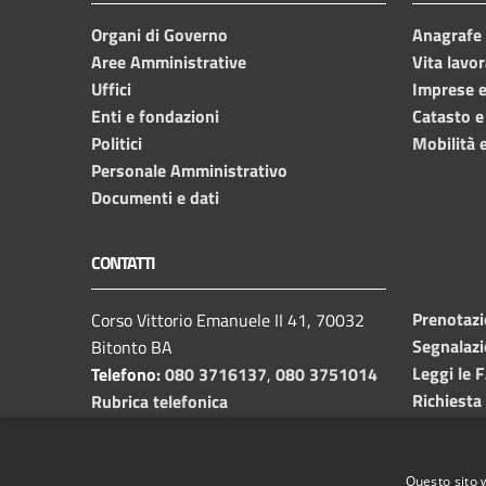
Organi di Governo
Anagrafe e
Aree Amministrative
Vita lavor
Uffici
Imprese 
Enti e fondazioni
Catasto e
Politici
Mobilità e
Personale Amministrativo
Documenti e dati
CONTATTI
Prenotaz
Corso Vittorio Emanuele II 41, 70032
Segnalazi
Bitonto BA
Leggi le 
Telefono:
080 3716137
,
080 3751014
Richiesta
Rubrica telefonica
C.F. /P.I.
00382650729
Email:
info@comune.bitonto.ba.it
PEC:
Questo sito 