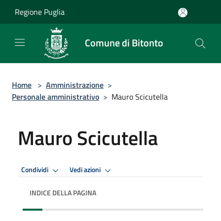
Salta al contenuto principale
Regione Puglia
Comune di Bitonto
Home
>
Amministrazione
>
Personale amministrativo
>
Mauro Scicutella
Mauro Scicutella
Condividi
Vedi azioni
INDICE DELLA PAGINA