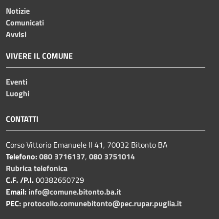
Notizie
Comunicati
Avvisi
VIVERE IL COMUNE
Eventi
Luoghi
CONTATTI
Corso Vittorio Emanuele II 41, 70032 Bitonto BA
Telefono:
080 3716137
,
080 3751014
Rubrica telefonica
C.F. /P.I.
00382650729
Email:
info@comune.bitonto.ba.it
PEC:
protocollo.comunebitonto@pec.rupar.puglia.it