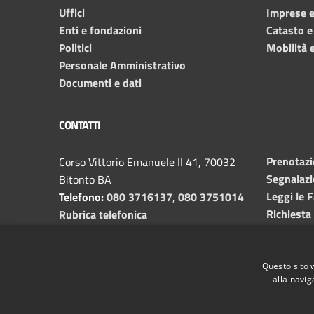
Uffici
Imprese 
Enti e fondazioni
Catasto e
Politici
Mobilità e
Personale Amministrativo
Documenti e dati
CONTATTI
Prenotaz
Corso Vittorio Emanuele II 41, 70032
Segnalazi
Bitonto BA
Leggi le 
Telefono:
080 3716137
,
080 3751014
Richiesta
Rubrica telefonica
C.F. /P.I.
00382650729
Email:
info@comune.bitonto.ba.it
PEC:
Questo sito 
alla navig
protocollo.comunebitonto@pec.rupar.puglia.it