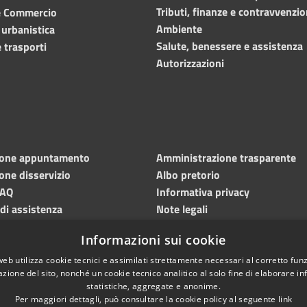
Tributi, finanze e contravvenzio
e Commercio
Ambiente
 urbanistica
Salute, benessere e assistenza
 trasporti
Autorizzazioni
ione appuntamento
Amministrazione trasparente
one disservizio
Albo pretorio
FAQ
Informativa privacy
 di assistenza
Note legali
Dichiarazione di accessibilità
Informazioni sui cookie
Meccanismo di feedback
web utilizza cookie tecnici e assimilati strettamente necessari al corretto fu
azione del sito, nonché un cookie tecnico analitico al solo fine di elaborare i
statistiche, aggregate e anonime.
Per maggiori dettagli, può consultare la cookie policy al seguente
link