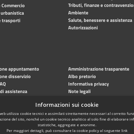
Tributi, finanze e contravvenzio
e Commercio
Ambiente
 urbanistica
Salute, benessere e assistenza
 trasporti
Autorizzazioni
ione appuntamento
Amministrazione trasparente
one disservizio
Albo pretorio
FAQ
Informativa privacy
 di assistenza
Note legali
Dichiarazione di accessibilità
Informazioni sui cookie
Meccanismo di feedback
web utilizza cookie tecnici e assimilati strettamente necessari al corretto fu
azione del sito, nonché un cookie tecnico analitico al solo fine di elaborare i
statistiche, aggregate e anonime.
Per maggiori dettagli, può consultare la cookie policy al seguente
link