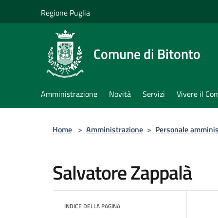
Salta al contenuto principale
Regione Puglia
Comune di Bitonto
Amministrazione
Novità
Servizi
Vivere il C
Home
>
Amministrazione
>
Personale amminis
Salvatore Zappalà
INDICE DELLA PAGINA