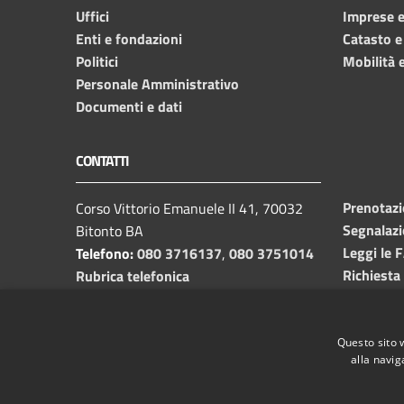
Uffici
Imprese 
Enti e fondazioni
Catasto e
Politici
Mobilità e
Personale Amministrativo
Documenti e dati
CONTATTI
Prenotaz
Corso Vittorio Emanuele II 41, 70032
Segnalazi
Bitonto BA
Leggi le 
Telefono:
080 3716137
,
080 3751014
Richiesta
Rubrica telefonica
C.F. /P.I.
00382650729
Email:
info@comune.bitonto.ba.it
PEC:
Questo sito 
alla navig
protocollo.comunebitonto@pec.rupar.puglia.it