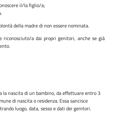
oscere il/la figlio/a;
.
 volontà della madre di non essere nominata.
e riconosciuto/a dai propri genitori, anche se già
ento.
za la nascita di un bambino, da effettuare entro 3
 Comune di nascita o residenza. Essa sancisce
istrando luogo, data, sesso e dati dei genitori.