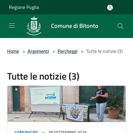
Salta al contenuto principale
Regione Puglia
Comune di Bitonto
Home
>
Argomenti
>
Parcheggi
>
Tutte le notizie (3)
Tutte le notizie (3)
COMUNICATI
18 SETTEMBRE 2025