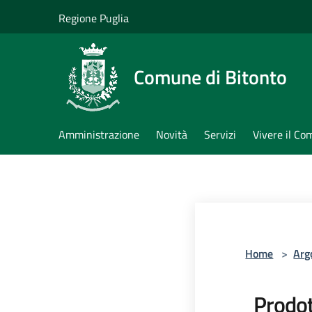
Salta al contenuto principale
Regione Puglia
Comune di Bitonto
Amministrazione
Novità
Servizi
Vivere il C
Home
>
Arg
Prodot