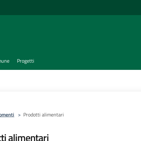
omune
Progetti
omenti
>
Prodotti alimentari
ti alimentari