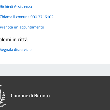
Richiedi Assistenza
Chiama il comune 080 3716102
Prenota un appuntamento
lemi in città
Segnala disservizio
Comune di Bitonto