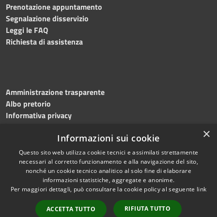
Prenotazione appuntamento
Segnalazione disservizio
Leggi le FAQ
Richiesta di assistenza
Amministrazione trasparente
Albo pretorio
Informativa privacy
Note legali
×
Informazioni sui cookie
Dichiarazione di accessibilità
Meccanismo di feedback
Questo sito web utilizza cookie tecnici e assimilati strettamente
necessari al corretto funzionamento e alla navigazione del sito,
nonché un cookie tecnico analitico al solo fine di elaborare
informazioni statistiche, aggregate e anonime.
RSS
Copyright © 2026 • Comune di
Per maggiori dettagli, può consultare la cookie policy al seguente
link
Accessibilità
Bitonto • Powered by
Privacy
Municipium
Accesso
•
RIFIUTA TUTTO
ACCETTA TUTTO