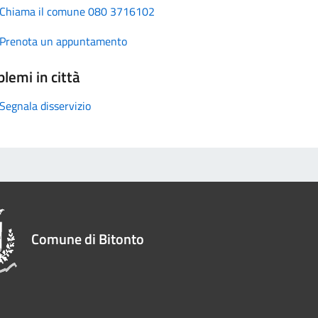
Chiama il comune 080 3716102
Prenota un appuntamento
lemi in città
Segnala disservizio
Comune di Bitonto