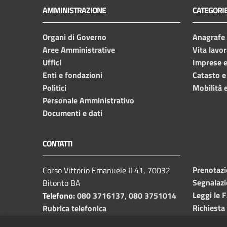
AMMINISTRAZIONE
CATEGORIE
Organi di Governo
Anagrafe e
Aree Amministrative
Vita lavor
Uffici
Imprese 
Enti e fondazioni
Catasto e
Politici
Mobilità e
Personale Amministrativo
Documenti e dati
CONTATTI
Prenotaz
Corso Vittorio Emanuele II 41, 70032
Segnalazi
Bitonto BA
Leggi le 
Telefono:
080 3716137
,
080 3751014
Richiesta
Rubrica telefonica
C.F. /P.I.
00382650729