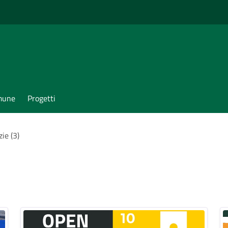
omune
Progetti
zie (3)