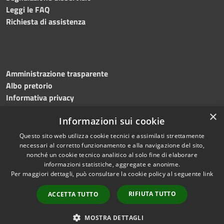
Leggi le FAQ
Richiesta di assistenza
Amministrazione trasparente
Albo pretorio
Informativa privacy
Note legali
×
Informazioni sui cookie
Dichiarazione di accessibilità
Meccanismo di feedback
Questo sito web utilizza cookie tecnici e assimilati strettamente
necessari al corretto funzionamento e alla navigazione del sito,
nonché un cookie tecnico analitico al solo fine di elaborare
informazioni statistiche, aggregate e anonime.
RSS
Copyright © 2026 • Comune di
Per maggiori dettagli, può consultare la cookie policy al seguente
link
Accessibilità
Bitonto • Powered by
Privacy
Municipium
Accesso
•
RIFIUTA TUTTO
ACCETTA TUTTO
Cookie
redazione
Mappa del sito
MOSTRA DETTAGLI